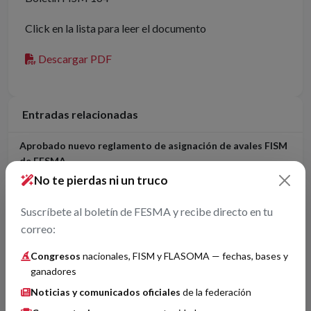
Click en la lista para leer el documento
Descargar PDF
Entradas relacionadas
Aprobado nuevo reglamento de asignación de avales FISM
de FESMA
27/05/2026
No te pierdas ni un truco
Boletín FISM 161
Suscríbete al boletín de FESMA y recibe directo en tu
01/04/2025
correo:
Boletín FISM 163
Congresos
nacionales, FISM y FLASOMA — fechas, bases y
01/04/2025
ganadores
Boletín FISM 130
Noticias y comunicados oficiales
de la federación
01/08/2023