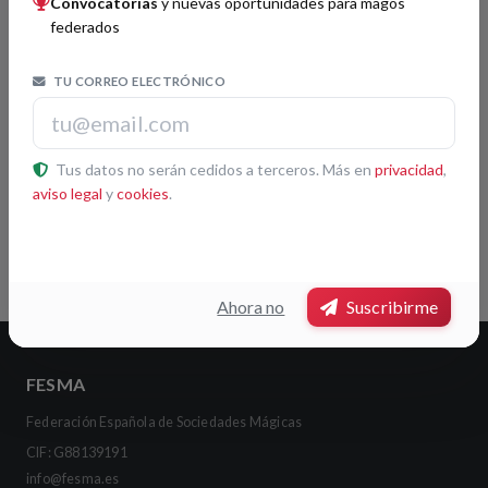
Convocatorias
y nuevas oportunidades para magos
federados
Buscador
TU CORREO ELECTRÓNICO
Buscar
Tus datos no serán cedidos a terceros. Más en
privacidad
,
aviso legal
y
cookies
.
Etiquetas
FISM Mundial
Ahora no
Suscribirme
FESMA
Federación Española de Sociedades Mágicas
CIF: G88139191
info@fesma.es