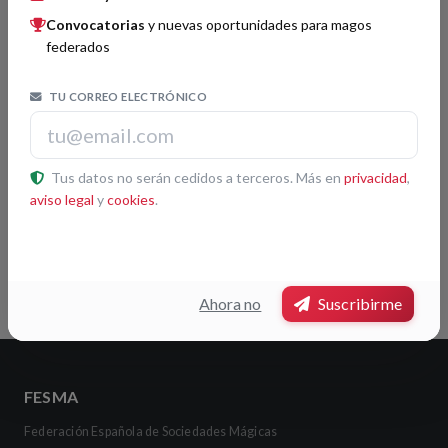
Boletín FISM 163
01/04/2025
Convocatorias
y nuevas oportunidades para magos
federados
Buscador
TU CORREO ELECTRÓNICO
Buscar
Tus datos no serán cedidos a terceros. Más en
privacidad
,
aviso legal
y
cookies
.
Etiquetas
FISM Mundial
Ahora no
Suscribirme
FESMA
Federación Española de Sociedades Mágicas