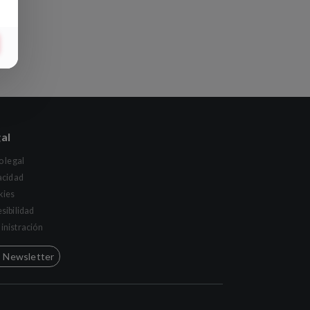
al
o legal
acidad
kies
sibilidad
nistración
Newsletter