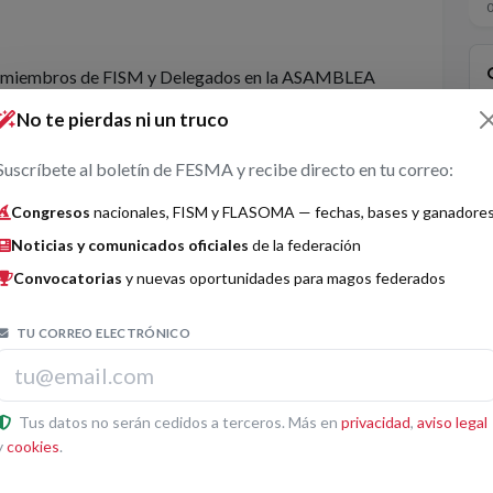
des miembros de FISM y Delegados en la ASAMBLEA
No te pierdas ni un truco
Suscríbete al boletín de FESMA y recibe directo en tu correo:
rollo importante para el WCM 2022 en Quebec.
Congresos
nacionales, FISM y FLASOMA — fechas, bases y ganadore
Noticias y comunicados oficiales
de la federación
RIPCIÓN A CONCURSO:
Convocatorias
y nuevas oportunidades para magos federados
TU CORREO ELECTRÓNICO
anizador de FISM WCM para ayudar a las
difíciles han extendido la fecha límite para los
Tus datos no serán cedidos a terceros. Más en
privacidad
,
aviso legal
y
cookies
.