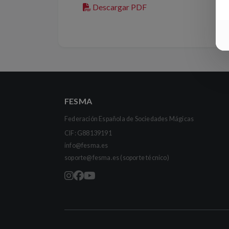
Descargar PDF
FESMA
Federación Española de Sociedades Mágicas
CIF: G88139191
info@fesma.es
soporte@fesma.es
(soporte técnico)