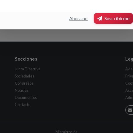
Ahora no
Suscribirme
Secciones
Leg
Junta Directiva
Avis
Sociedades
Priv
Congresos
Coo
Noticias
Acce
Documentos
Admi
Contacto
Miembros de