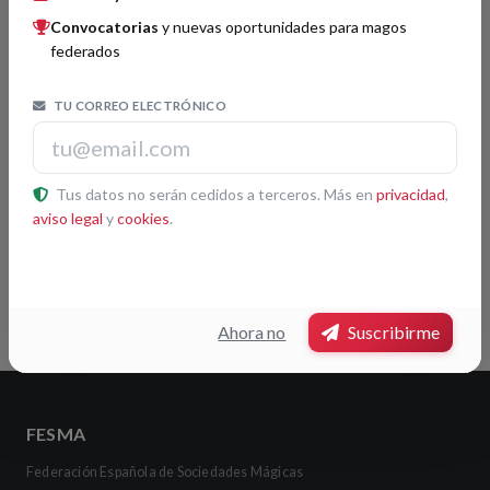
Boletín FISM 163
01/04/2025
Convocatorias
y nuevas oportunidades para magos
federados
Buscador
TU CORREO ELECTRÓNICO
Buscar
Tus datos no serán cedidos a terceros. Más en
privacidad
,
aviso legal
y
cookies
.
Etiquetas
FISM Mundial
Ahora no
Suscribirme
FESMA
Federación Española de Sociedades Mágicas