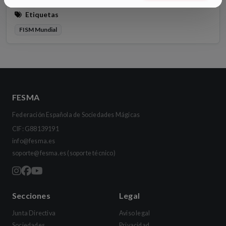
Etiquetas
FISM Mundial
FESMA
Federación Española de Sociedades Mágicas
CIF: G88139191
info@fesma.es
soporte@fesma.es
(soporte técnico)
Secciones
Legal
Junta Directiva
Aviso legal
Sociedades
Privacidad