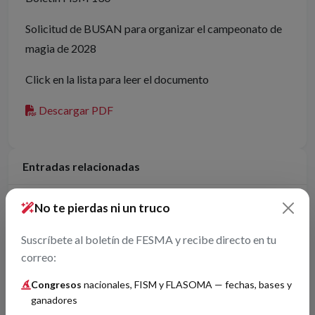
Solicitud de BUSAN para organizar el campeonato de
magia de 2028
Click en la lista para leer el documento
Descargar PDF
Entradas relacionadas
Aprobado nuevo reglamento de asignación de avales FISM
No te pierdas ni un truco
de FESMA
27/05/2026
Suscríbete al boletín de FESMA y recibe directo en tu
Boletín FISM 164
correo:
01/05/2025
Congresos
nacionales, FISM y FLASOMA — fechas, bases y
Boletín FISM 161
ganadores
01/04/2025