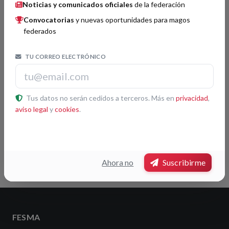
Noticias y comunicados oficiales
de la federación
Boletín FISM 163
Convocatorias
y nuevas oportunidades para magos
01/04/2025
federados
Buscador
TU CORREO ELECTRÓNICO
Buscar
Tus datos no serán cedidos a terceros. Más en
privacidad
,
aviso legal
y
cookies
.
Etiquetas
FISM Mundial
Ahora no
Suscribirme
FESMA